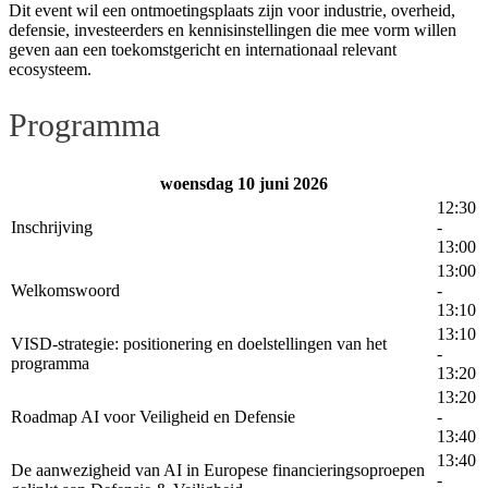
Dit event wil een ontmoetingsplaats zijn voor industrie, overheid,
defensie, investeerders en kennisinstellingen die mee vorm willen
geven aan een toekomstgericht en internationaal relevant
ecosysteem.
Programma
woensdag 10 juni 2026
12:30
Inschrijving
-
13:00
13:00
Welkomswoord
-
13:10
13:10
VISD-strategie: positionering en doelstellingen van het
-
programma
13:20
13:20
Roadmap AI voor Veiligheid en Defensie
-
13:40
13:40
De aanwezigheid van AI in Europese financieringsoproepen
-